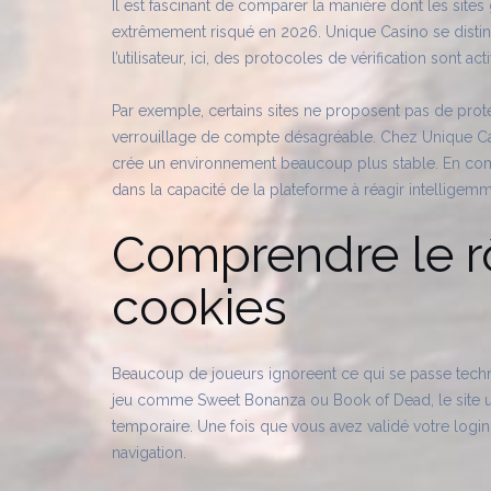
Il est fascinant de comparer la manière dont les sites
extrêmement risqué en 2026. Unique Casino se disting
l’utilisateur, ici, des protocoles de vérification son
Par exemple, certains sites ne proposent pas de prote
verrouillage de compte désagréable. Chez Unique Casi
crée un environnement beaucoup plus stable. En compa
dans la capacité de la plateforme à réagir intellig
Comprendre le rô
cookies
Beaucoup de joueurs ignoreent ce qui se passe techniq
jeu comme Sweet Bonanza ou Book of Dead, le site uti
temporaire. Une fois que vous avez validé votre login,
navigation.