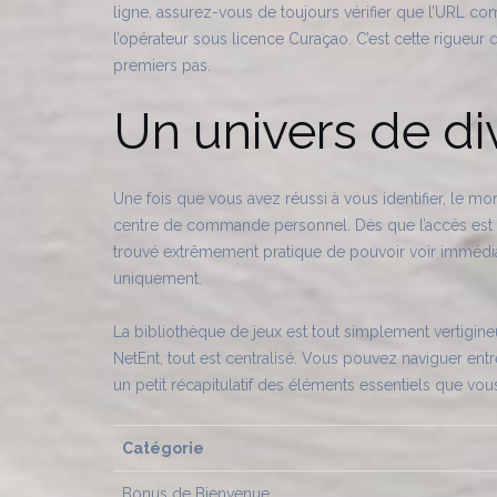
ligne, assurez-vous de toujours vérifier que l’URL co
l’opérateur sous licence Curaçao. C’est cette rigueur 
premiers pas.
Un univers de di
Une fois que vous avez réussi à vous identifier, le 
centre de commande personnel. Dès que l’accès est val
trouvé extrêmement pratique de pouvoir voir immédia
uniquement.
La bibliothèque de jeux est tout simplement vertigine
NetEnt, tout est centralisé. Vous pouvez naviguer entr
un petit récapitulatif des éléments essentiels que vous
Catégorie
Bonus de Bienvenue