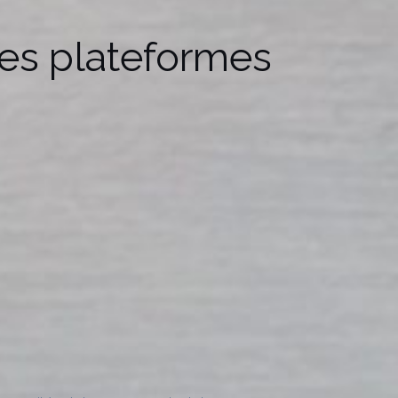
ntes plateformes