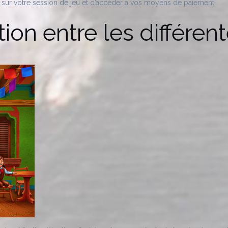
sur votre session de jeu et d’accéder à vos moyens de paiement.
tion entre les différe