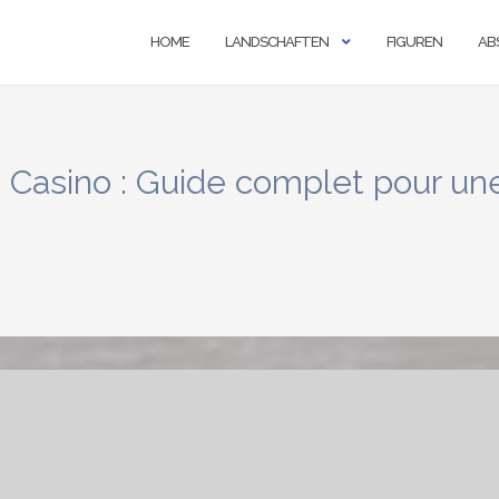
HOME
LANDSCHAFTEN
FIGUREN
AB
ue Casino : Guide complet pour un