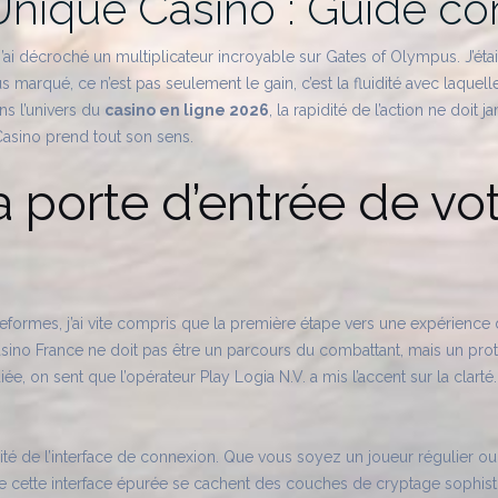
à Unique Casino : Guide c
ai décroché un multiplicateur incroyable sur Gates of Olympus. J’étai
lus marqué, ce n’est pas seulement le gain, c’est la fluidité avec laqu
ns l’univers du
casino en ligne 2026
, la rapidité de l’action ne doit
 Casino prend tout son sens.
 la porte d’entrée de v
eformes, j’ai vite compris que la première étape vers une expérience d
asino France ne doit pas être un parcours du combattant, mais un pr
, on sent que l’opérateur Play Logia N.V. a mis l’accent sur la clarté. 
cité de l’interface de connexion. Que vous soyez un joueur régulier ou
ère cette interface épurée se cachent des couches de cryptage sophis