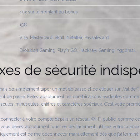
40x sur le montant du bonus
15€
Visa, Mastercard, Skrill, Neteller, Paysafecard
Evolution Gaming, Play’n GO, Hacksaw Gaming, Yggdrasil
exes de sécurité indis
ais de simplement taper un mot de passe et de cliquer sur „Valider“. I
e mot de passe. Évitez absolument les combinaisons évidentes comme
ules, minuscules, chiffres et caractères spéciaux. C’est votre premièr
s connecter à votre compte depuis un réseau Wi-Fi public, comme cel
Si vous devez absolument jouer en déplacement, utilisez votre conn
atiquement est de me déconnecter manuellement dès que j’ai terminé ma