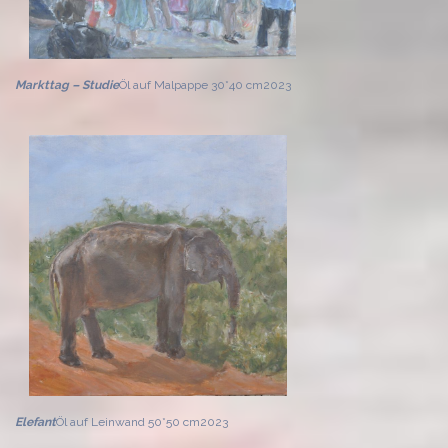
Markttag – Studie
Öl auf Malpappe 30*40 cm
2023
Elefant
Öl auf Leinwand 50*50 cm
2023