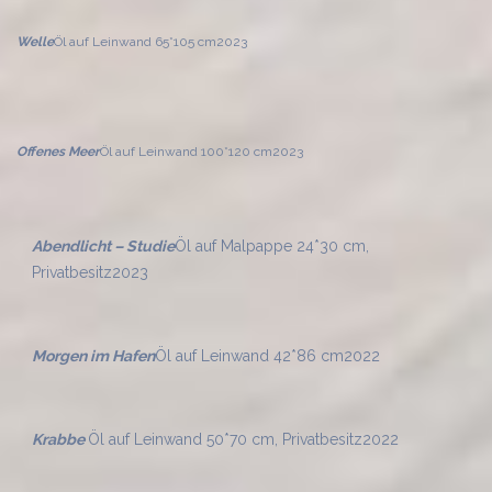
Welle
Öl auf Leinwand 65*105 cm
2023
Offenes Meer
Öl auf Leinwand 100*120 cm
2023
Abendlicht – Studie
Öl auf Malpappe 24*30 cm,
Privatbesitz
2023
Morgen im Hafen
Öl auf Leinwand 42*86 cm
2022
Krabbe
Öl auf Leinwand 50*70 cm, Privatbesitz
2022