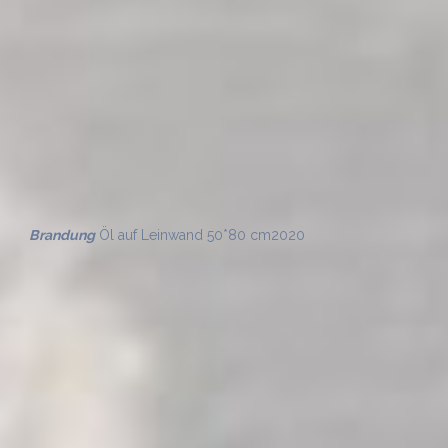
Licht – Studie
Öl auf Malpappe 20*25 cm
2020
Morgen (Ostsee)
Öl auf Leinwand 30*40 cm,
Privatbesitz
2020
Licht – Studie
Öl auf Pappelsperrholz 25*50 cm,
Privatbesitz
2020