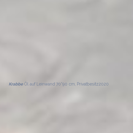
Brandung
Öl auf Leinwand 50*80 cm
2020
Welle – Studie
Öl auf Leinwand 40*40 cm
2020