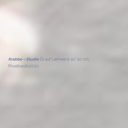
Venezia
Öl auf Leinwand 80*60 cm
2020
Stadt bei Nacht (Bangkok I)
Acryl auf Pappelsperrholz
100*50 cm
2020
Stadt bei Nacht (Bangkok II)
Acryl auf Leinwand 100*80
cm
2020
Steg
Öl auf Malpappe 30*40 cm
2020